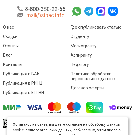
8-800-350-22-65
mail@sibac.info
О нас
Где опубликовать статью
Скидки
Студенту
Отзывы
Магистранту
Блог
Аспиранту
Контакты
Педагогу
Публикация в ВАК
Политика обработки
персональных данных
Публикация в РИНЦ
Договор оферты
Публикация в ЕГПНИ
© Sibac.info 2026. Все права защищены.
Это
Оставаясь на сайте, вы даете согласие на обработку файлов
произведение доступно по
лицензии Creative
cookie, пользовательских данных, собираемых, в том числе с
Commons «Attribution» («Атрибуция») 4.0