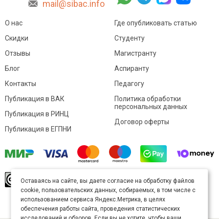
mail@sibac.info
О нас
Где опубликовать статью
Скидки
Студенту
Отзывы
Магистранту
Блог
Аспиранту
Контакты
Педагогу
Публикация в ВАК
Политика обработки
персональных данных
Публикация в РИНЦ
Договор оферты
Публикация в ЕГПНИ
© Sibac.info 2026. Все права защищены.
Это
Оставаясь на сайте, вы даете согласие на обработку файлов
произведение доступно по
лицензии Creative
cookie, пользовательских данных, собираемых, в том числе с
Commons «Attribution» («Атрибуция») 4.0
Непортированная
.
использованием сервиса Яндекс.Метрика, в целях
Карта сайта
обеспечения работы сайта, проведения статистических
исследований и обзоров. Если вы не хотите, чтобы ваши