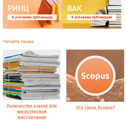
РИНЦ
ВАК
К условиям публикации
К условиям публикации
Читайте также
Количество статей для
Что такое Scopus?
магистерской
диссертации