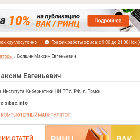
ок круглосуточно
График работы офиса: с 9:00 до 21:00 Нск (
вторы
Волшин Максим Евгеньевич
аксим Евгеньевич
а Института Кибернетики НИ ТПУ, РФ, г. Томск
е sibac.info
— КОМПЬЮТЕРНЫЙ МАНИПУЛЯТОР
РИНЦ
ВАК
ЦИИ СТАТЕЙ