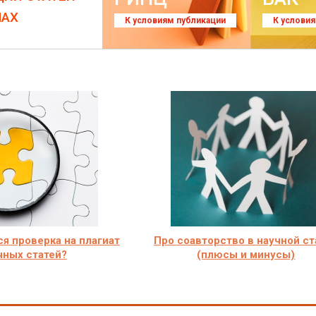
ЛАХ
К условиям публикации
К услови
я проверка на плагиат
Про соавторство в научной ст
чных статей?
(плюсы и минусы)