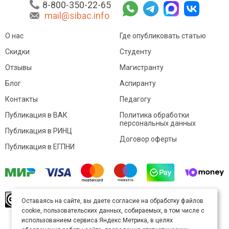
8-800-350-22-65
mail@sibac.info
О нас
Где опубликовать статью
Скидки
Студенту
Отзывы
Магистранту
Блог
Аспиранту
Контакты
Педагогу
Публикация в ВАК
Политика обработки
персональных данных
Публикация в РИНЦ
Договор оферты
Публикация в ЕГПНИ
© Sibac.info 2026. Все права защищены.
Это
Оставаясь на сайте, вы даете согласие на обработку файлов
произведение доступно по
лицензии Creative
cookie, пользовательских данных, собираемых, в том числе с
Commons «Attribution» («Атрибуция») 4.0
Непортированная
.
использованием сервиса Яндекс.Метрика, в целях
Карта сайта