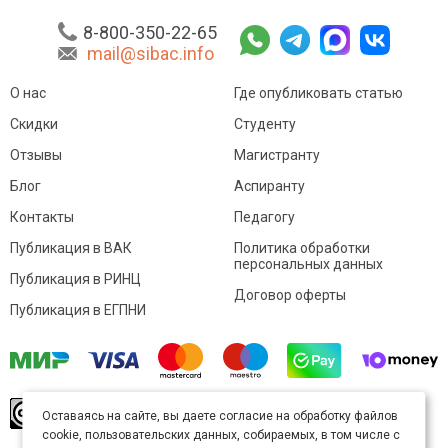
8-800-350-22-65
mail@sibac.info
О нас
Где опубликовать статью
Скидки
Студенту
Отзывы
Магистранту
Блог
Аспиранту
Контакты
Педагогу
Публикация в ВАК
Политика обработки
персональных данных
Публикация в РИНЦ
Договор оферты
Публикация в ЕГПНИ
© Sibac.info 2026. Все права защищены.
Это
Оставаясь на сайте, вы даете согласие на обработку файлов
произведение доступно по
лицензии Creative
cookie, пользовательских данных, собираемых, в том числе с
Commons «Attribution» («Атрибуция») 4.0