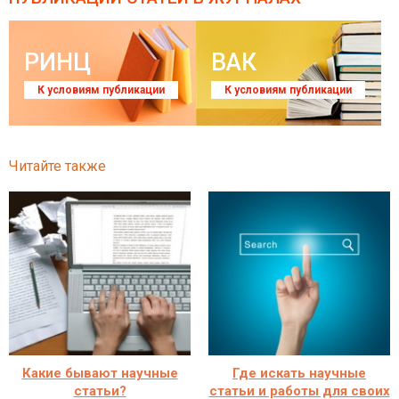
РИНЦ
ВАК
К условиям публикации
К условиям публикации
Читайте также
Какие бывают научные
Где искать научные
статьи?
статьи и работы для своих