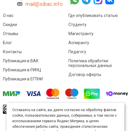
mail@sibac.info
О нас
Где опубликовать статью
Скидки
Студенту
Отзывы
Магистранту
Блог
Аспиранту
Контакты
Педагогу
Публикация в ВАК
Политика обработки
персональных данных
Публикация в РИНЦ
Договор оферты
Публикация в ЕГПНИ
© Sibac.info 2026. Все права защищены.
Это
Оставаясь на сайте, вы даете согласие на обработку файлов
произведение доступно по
лицензии Creative
cookie, пользовательских данных, собираемых, в том числе с
Commons «Attribution» («Атрибуция») 4.0
Непортированная
.
использованием сервиса Яндекс.Метрика, в целях
Карта сайта
обеспечения работы сайта, проведения статистических