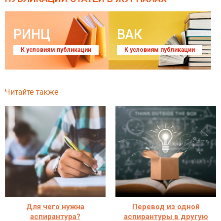
РИНЦ
ВАК
К условиям публикации
К условиям публикации
Читайте также
Для чего нужна
Перевод из одной
аспирантура?
аспирантуры в другую