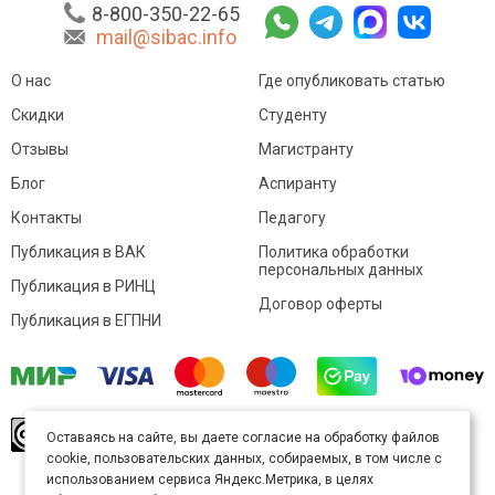
8-800-350-22-65
mail@sibac.info
О нас
Где опубликовать статью
Скидки
Студенту
Отзывы
Магистранту
Блог
Аспиранту
Контакты
Педагогу
Публикация в ВАК
Политика обработки
персональных данных
Публикация в РИНЦ
Договор оферты
Публикация в ЕГПНИ
© Sibac.info 2026. Все права защищены.
Это
Оставаясь на сайте, вы даете согласие на обработку файлов
произведение доступно по
лицензии Creative
cookie, пользовательских данных, собираемых, в том числе с
Commons «Attribution» («Атрибуция») 4.0
Непортированная
.
использованием сервиса Яндекс.Метрика, в целях