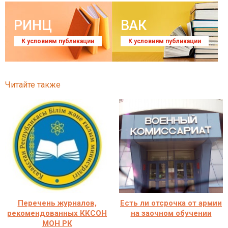
РИНЦ
ВАК
К условиям публикации
К условиям публикации
Читайте также
Перечень журналов,
Есть ли отсрочка от армии
рекомендованных ККСОН
на заочном обучении
МОН РК