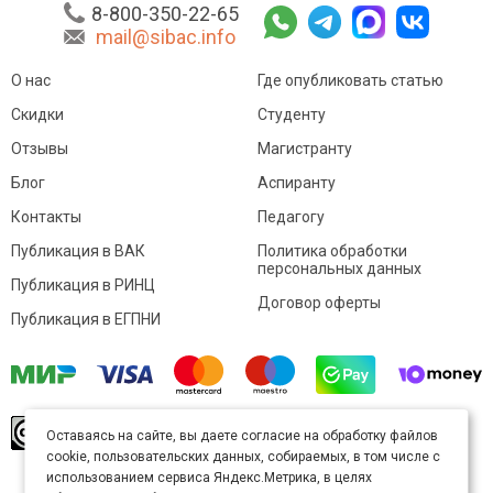
8-800-350-22-65
mail@sibac.info
О нас
Где опубликовать статью
Скидки
Студенту
Отзывы
Магистранту
Блог
Аспиранту
Контакты
Педагогу
Публикация в ВАК
Политика обработки
персональных данных
Публикация в РИНЦ
Договор оферты
Публикация в ЕГПНИ
© Sibac.info 2026. Все права защищены.
Это
Оставаясь на сайте, вы даете согласие на обработку файлов
произведение доступно по
лицензии Creative
cookie, пользовательских данных, собираемых, в том числе с
Commons «Attribution» («Атрибуция») 4.0
Непортированная
.
использованием сервиса Яндекс.Метрика, в целях