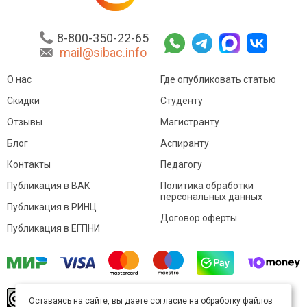
8-800-350-22-65
mail@sibac.info
О нас
Где опубликовать статью
Скидки
Студенту
Отзывы
Магистранту
Блог
Аспиранту
Контакты
Педагогу
Публикация в ВАК
Политика обработки
персональных данных
Публикация в РИНЦ
Договор оферты
Публикация в ЕГПНИ
© Sibac.info 2026. Все права защищены.
Это
Оставаясь на сайте, вы даете согласие на обработку файлов
произведение доступно по
лицензии Creative