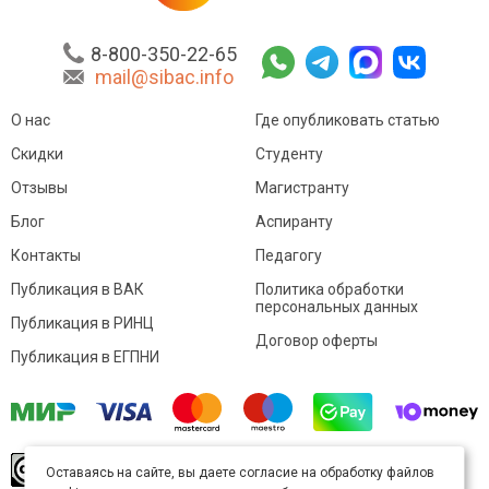
8-800-350-22-65
mail@sibac.info
О нас
Где опубликовать статью
Скидки
Студенту
Отзывы
Магистранту
Блог
Аспиранту
Контакты
Педагогу
Публикация в ВАК
Политика обработки
персональных данных
Публикация в РИНЦ
Договор оферты
Публикация в ЕГПНИ
© Sibac.info 2026. Все права защищены.
Это
Оставаясь на сайте, вы даете согласие на обработку файлов
произведение доступно по
лицензии Creative