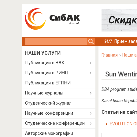
Search this site
Прием заяв
НАШИ УСЛУГИ
Главная
Наши а
Публикации в ВАК
Публикации в РИНЦ
Sun Wenti
Публикация в ЕГПНИ
DBA program student
Научные журналы
Kazakhstan
Republ
Студенческий журнал
Статьи на сайт
Научные конференции
Студенческие конференции
EVOLUTION O
Авторские монографии