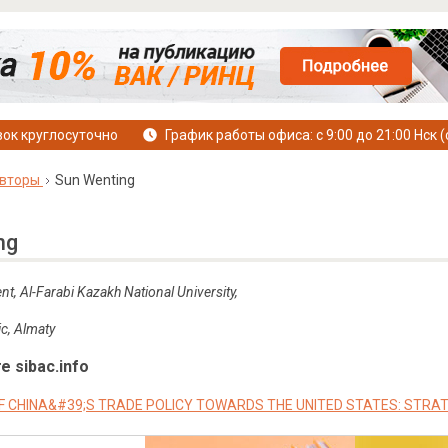
ок круглосуточно
График работы офиса: с 9:00 до 21:00 Нск (
вторы
Sun Wenting
ng
, Al-Farabi Kazakh National University,
ic
,
Almaty
е sibac.info
F CHINA&#39;S TRADE POLICY TOWARDS THE UNITED STATES: STRAT