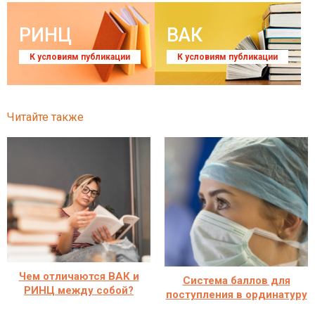
РИНЦ
ВАК
К условиям публикации
К условиям публикации
Читайте также
Чем отличаются ВАК и
Система баллов для
РИНЦ между собой?
поступления в ординатуру