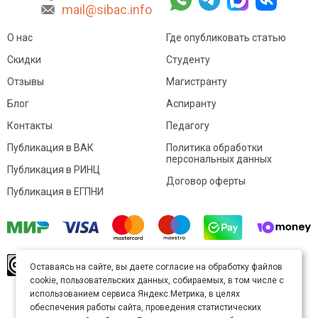
mail@sibac.info
О нас
Где опубликовать статью
Скидки
Студенту
Отзывы
Магистранту
Блог
Аспиранту
Контакты
Педагогу
Публикация в ВАК
Политика обработки
персональных данных
Публикация в РИНЦ
Договор оферты
Публикация в ЕГПНИ
© Sibac.info 2026. Все права защищены.
Это
Оставаясь на сайте, вы даете согласие на обработку файлов
произведение доступно по
лицензии Creative
cookie, пользовательских данных, собираемых, в том числе с
Commons «Attribution» («Атрибуция») 4.0
Непортированная
.
использованием сервиса Яндекс.Метрика, в целях
Карта сайта
обеспечения работы сайта, проведения статистических