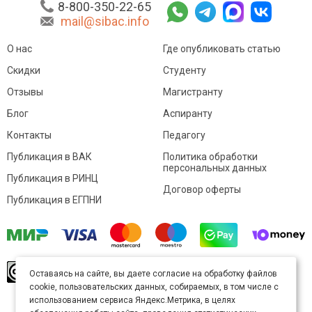
8-800-350-22-65
mail@sibac.info
О нас
Где опубликовать статью
Скидки
Студенту
Отзывы
Магистранту
Блог
Аспиранту
Контакты
Педагогу
Публикация в ВАК
Политика обработки
персональных данных
Публикация в РИНЦ
Договор оферты
Публикация в ЕГПНИ
© Sibac.info 2026. Все права защищены.
Это
Оставаясь на сайте, вы даете согласие на обработку файлов
произведение доступно по
лицензии Creative
cookie, пользовательских данных, собираемых, в том числе с
Commons «Attribution» («Атрибуция») 4.0
Непортированная
.
использованием сервиса Яндекс.Метрика, в целях
Карта сайта