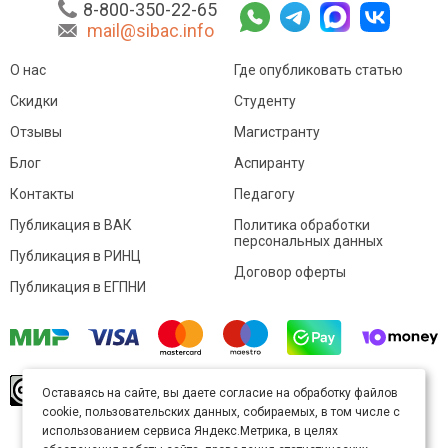
8-800-350-22-65
mail@sibac.info
О нас
Где опубликовать статью
Скидки
Студенту
Отзывы
Магистранту
Блог
Аспиранту
Контакты
Педагогу
Публикация в ВАК
Политика обработки
персональных данных
Публикация в РИНЦ
Договор оферты
Публикация в ЕГПНИ
© Sibac.info 2026. Все права защищены.
Это
Оставаясь на сайте, вы даете согласие на обработку файлов
произведение доступно по
лицензии Creative
cookie, пользовательских данных, собираемых, в том числе с
Commons «Attribution» («Атрибуция») 4.0
Непортированная
.
использованием сервиса Яндекс.Метрика, в целях
Карта сайта