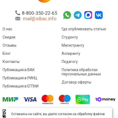
8-800-350-22-65
mail@sibac.info
О нас
Где опубликовать статью
Скидки
Студенту
Отзывы
Магистранту
Блог
Аспиранту
Контакты
Педагогу
Публикация в ВАК
Политика обработки
персональных данных
Публикация в РИНЦ
Договор оферты
Публикация в ЕГПНИ
© Sibac.info 2026. Все права защищены.
Это
Оставаясь на сайте, вы даете согласие на обработку файлов
произведение доступно по
лицензии Creative