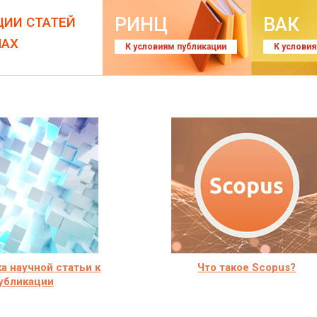
РИНЦ
ВАК
ЦИИ СТАТЕЙ
ЛАХ
К условиям публикации
К услови
а научной статьи к
Что такое Scopus?
убликации