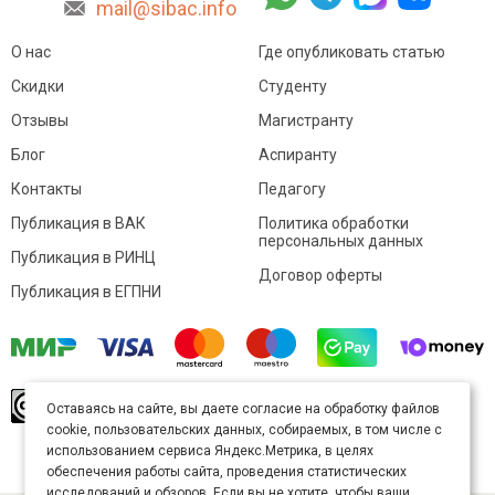
mail@sibac.info
О нас
Где опубликовать статью
Скидки
Студенту
Отзывы
Магистранту
Блог
Аспиранту
Контакты
Педагогу
Публикация в ВАК
Политика обработки
персональных данных
Публикация в РИНЦ
Договор оферты
Публикация в ЕГПНИ
© Sibac.info 2026. Все права защищены.
Это
Оставаясь на сайте, вы даете согласие на обработку файлов
произведение доступно по
лицензии Creative
cookie, пользовательских данных, собираемых, в том числе с
Commons «Attribution» («Атрибуция») 4.0
Непортированная
.
использованием сервиса Яндекс.Метрика, в целях
Карта сайта
обеспечения работы сайта, проведения статистических
исследований и обзоров. Если вы не хотите, чтобы ваши