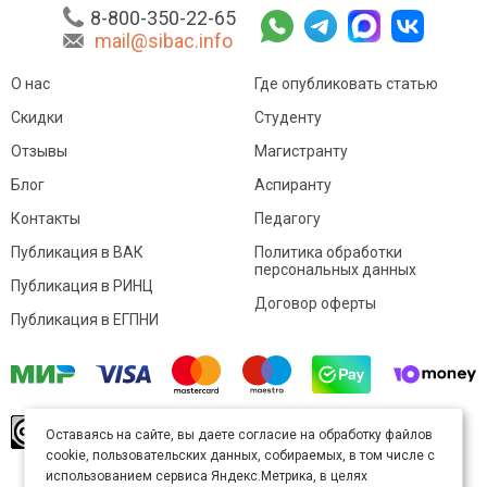
8-800-350-22-65
mail@sibac.info
О нас
Где опубликовать статью
Скидки
Студенту
Отзывы
Магистранту
Блог
Аспиранту
Контакты
Педагогу
Публикация в ВАК
Политика обработки
персональных данных
Публикация в РИНЦ
Договор оферты
Публикация в ЕГПНИ
© Sibac.info 2026. Все права защищены.
Это
Оставаясь на сайте, вы даете согласие на обработку файлов
произведение доступно по
лицензии Creative
cookie, пользовательских данных, собираемых, в том числе с
Commons «Attribution» («Атрибуция») 4.0
Непортированная
.
использованием сервиса Яндекс.Метрика, в целях