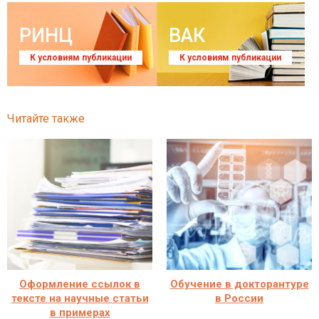
РИНЦ
ВАК
К условиям публикации
К условиям публикации
Читайте также
Оформление ссылок в
Обучение в докторантуре
тексте на научные статьи
в России
в примерах