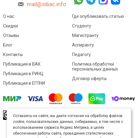
mail@sibac.info
О нас
Где опубликовать статью
Скидки
Студенту
Отзывы
Магистранту
Блог
Аспиранту
Контакты
Педагогу
Публикация в ВАК
Политика обработки
персональных данных
Публикация в РИНЦ
Договор оферты
Публикация в ЕГПНИ
© Sibac.info 2026. Все права защищены.
Это
Оставаясь на сайте, вы даете согласие на обработку файлов
произведение доступно по
лицензии Creative
cookie, пользовательских данных, собираемых, в том числе с
Commons «Attribution» («Атрибуция») 4.0
Непортированная
.
использованием сервиса Яндекс.Метрика, в целях
Карта сайта
обеспечения работы сайта, проведения статистических