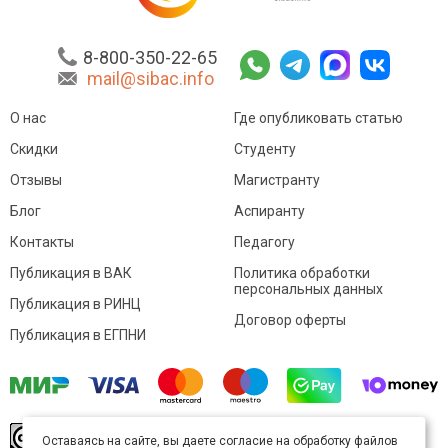
8-800-350-22-65
mail@sibac.info
О нас
Где опубликовать статью
Скидки
Студенту
Отзывы
Магистранту
Блог
Аспиранту
Контакты
Педагогу
Публикация в ВАК
Политика обработки
персональных данных
Публикация в РИНЦ
Договор оферты
Публикация в ЕГПНИ
© Sibac.info 2026. Все права защищены.
Это
Оставаясь на сайте, вы даете согласие на обработку файлов
произведение доступно по
лицензии Creative