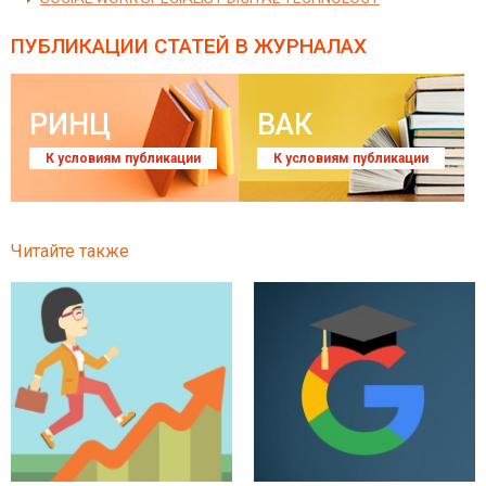
ПУБЛИКАЦИИ СТАТЕЙ
В ЖУРНАЛАХ
РИНЦ
ВАК
К условиям публикации
К условиям публикации
Читайте также