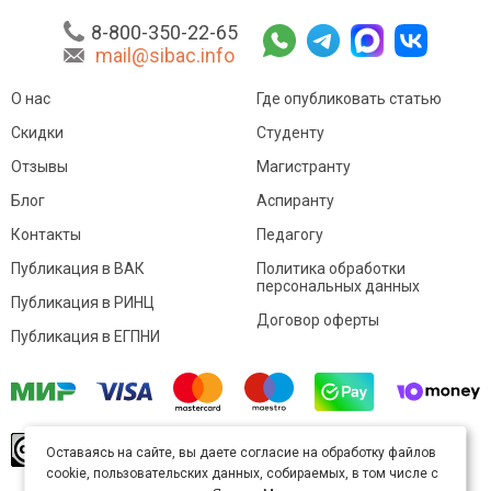
8-800-350-22-65
mail@sibac.info
О нас
Где опубликовать статью
Скидки
Студенту
Отзывы
Магистранту
Блог
Аспиранту
Контакты
Педагогу
Публикация в ВАК
Политика обработки
персональных данных
Публикация в РИНЦ
Договор оферты
Публикация в ЕГПНИ
© Sibac.info 2026. Все права защищены.
Это
Оставаясь на сайте, вы даете согласие на обработку файлов
произведение доступно по
лицензии Creative
cookie, пользовательских данных, собираемых, в том числе с
Commons «Attribution» («Атрибуция») 4.0