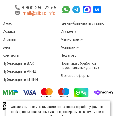
8-800-350-22-65
mail@sibac.info
О нас
Где опубликовать статью
Скидки
Студенту
Отзывы
Магистранту
Блог
Аспиранту
Контакты
Педагогу
Публикация в ВАК
Политика обработки
персональных данных
Публикация в РИНЦ
Договор оферты
Публикация в ЕГПНИ
© Sibac.info 2026. Все права защищены.
Это
Оставаясь на сайте, вы даете согласие на обработку файлов
произведение доступно по
лицензии Creative
cookie, пользовательских данных, собираемых, в том числе с
Commons «Attribution» («Атрибуция») 4.0