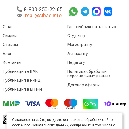
8-800-350-22-65
mail@sibac.info
О нас
Где опубликовать статью
Скидки
Студенту
Отзывы
Магистранту
Блог
Аспиранту
Контакты
Педагогу
Публикация в ВАК
Политика обработки
персональных данных
Публикация в РИНЦ
Договор оферты
Публикация в ЕГПНИ
© Sibac.info 2026. Все права защищены.
Это
Оставаясь на сайте, вы даете согласие на обработку файлов
произведение доступно по
лицензии Creative
cookie, пользовательских данных, собираемых, в том числе с
Commons «Attribution» («Атрибуция») 4.0