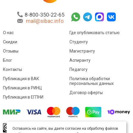
8-800-350-22-65
mail@sibac.info
О нас
Где опубликовать статью
Скидки
Студенту
Отзывы
Магистранту
Блог
Аспиранту
Контакты
Педагогу
Публикация в ВАК
Политика обработки
персональных данных
Публикация в РИНЦ
Договор оферты
Публикация в ЕГПНИ
© Sibac.info 2026. Все права защищены.
Это
Оставаясь на сайте, вы даете согласие на обработку файлов
произведение доступно по
лицензии Creative