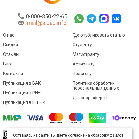
8-800-350-22-65
mail@sibac.info
О нас
Где опубликовать статью
Скидки
Студенту
Отзывы
Магистранту
Блог
Аспиранту
Контакты
Педагогу
Публикация в ВАК
Политика обработки
персональных данных
Публикация в РИНЦ
Договор оферты
Публикация в ЕГПНИ
© Sibac.info 2026. Все права защищены.
Это
Оставаясь на сайте, вы даете согласие на обработку файлов
произведение доступно по
лицензии Creative