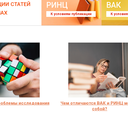
РИНЦ
ВАК
ЦИИ СТАТЕЙ
ЛАХ
К условиям публикации
К услови
роблемы исследования
Чем отличаются ВАК и РИНЦ 
собой?