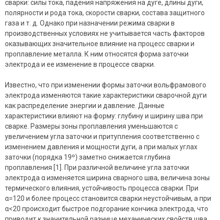
сварки: силы тока, падения напряжения на дуге, длины дуги,
полярности и рода тока, скорости сварки, состава защитного
газа и т. д. Однако при назначении режима сварки в
производственных условиях не учитывается часть факторов
оказывающих значительное влияние на процесс сварки и
проплавление металла. К ним относятся форма заточки
электрода и ее изменение в процессе сварки.
Известно, что при изменении формы заточки вольфрамового
электрода изменяются такие характеристики сварочной дуги
как распределение энергии и давление. Данные
характеристики влияют на форму: глубину и ширину шва при
сварке. Размеры зоны проплавления уменьшаются с
увеличением угла заточки и притупления соответственно с
изменением давления и мощности дуги, а при малых углах
заточки (порядка 19º) заметно снижается глубина
проплавления [1]. При различной величине угла заточки
электрода α изменяется ширина сварного шва, величина зоны
термического влияния, устойчивость процесса сварки. При
α=120 и более процесс становится сварки неустойчивым, а при
α<20 происходит быстрое подгорание кончика электрода, что
приводит к значительной разнице механических свойств шва