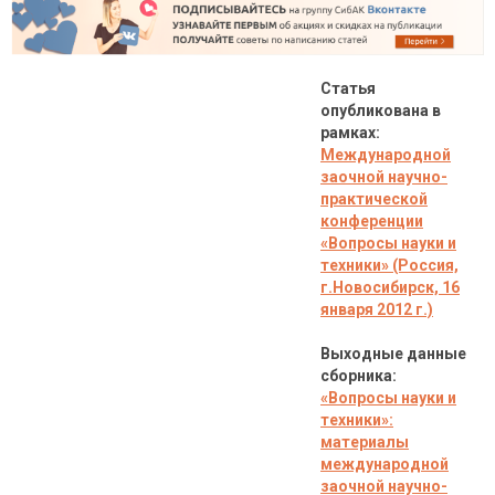
Статья
опубликована в
рамках:
Международной
заочной научно-
практической
конференции
«
Вопросы науки и
техники
» (Россия,
г.Новосибирск, 16
января 2012 г.)
Выходные данные
сборника:
«
Вопросы науки и
техники
»:
материалы
международной
заочной научно-