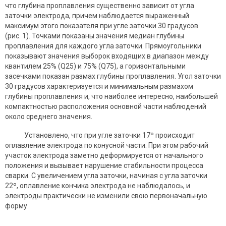
что глубина проплавления существенно зависит от угла
заточки электрода, причем наблюдается выраженный
максимум этого показателя при угле заточки 30 градусов
(рис. 1). Точками показаны значения медиан глубины
проплавления для каждого угла заточки. Прямоугольники
показывают значения выборок входящих в диапазон между
квантилем 25% (Q25) и 75% (Q75), а горизонтальными
засечками показан размах глубины проплавления. Угол заточки
30 градусов характеризуется и минимальным размахом
глубины проплавления и, что наиболее интересно, наибольшей
компактностью расположения основной части наблюдений
около среднего значения.
Установлено, что при угле заточки 17º происходит
оплавление электрода по конусной части. При этом рабочий
участок электрода заметно деформируется от начального
положения и вызывает нарушение стабильности процесса
сварки. C увеличением угла заточки, начиная с угла заточки
22º, оплавление кончика электрода не наблюдалось, и
электроды практически не изменили свою первоначальную
форму.