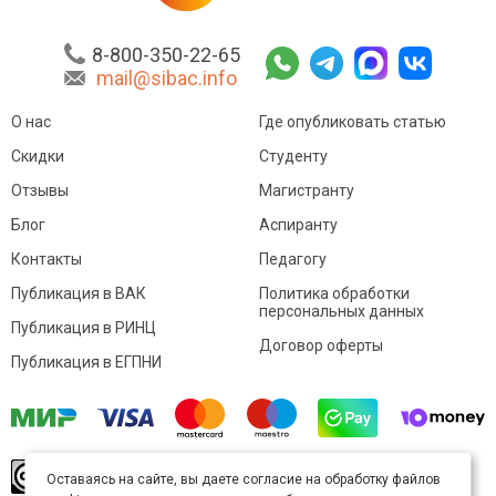
8-800-350-22-65
mail@sibac.info
О нас
Где опубликовать статью
Скидки
Студенту
Отзывы
Магистранту
Блог
Аспиранту
Контакты
Педагогу
Публикация в ВАК
Политика обработки
персональных данных
Публикация в РИНЦ
Договор оферты
Публикация в ЕГПНИ
© Sibac.info 2026. Все права защищены.
Это
Оставаясь на сайте, вы даете согласие на обработку файлов
произведение доступно по
лицензии Creative