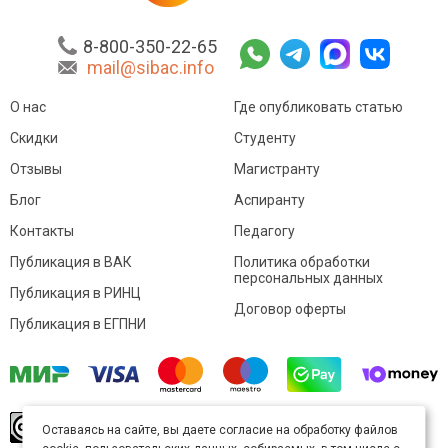
8-800-350-22-65
mail@sibac.info
О нас
Где опубликовать статью
Скидки
Студенту
Отзывы
Магистранту
Блог
Аспиранту
Контакты
Педагогу
Публикация в ВАК
Политика обработки
персональных данных
Публикация в РИНЦ
Договор оферты
Публикация в ЕГПНИ
© Sibac.info 2026. Все права защищены.
Это
Оставаясь на сайте, вы даете согласие на обработку файлов
произведение доступно по
лицензии Creative