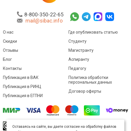
8-800-350-22-65
mail@sibac.info
О нас
Где опубликовать статью
Скидки
Студенту
Отзывы
Магистранту
Блог
Аспиранту
Контакты
Педагогу
Публикация в ВАК
Политика обработки
персональных данных
Публикация в РИНЦ
Договор оферты
Публикация в ЕГПНИ
© Sibac.info 2026. Все права защищены.
Это
Оставаясь на сайте, вы даете согласие на обработку файлов
произведение доступно по
лицензии Creative