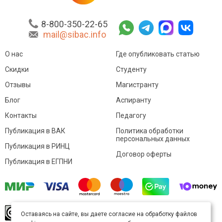
8-800-350-22-65
mail@sibac.info
О нас
Где опубликовать статью
Скидки
Студенту
Отзывы
Магистранту
Блог
Аспиранту
Контакты
Педагогу
Публикация в ВАК
Политика обработки
персональных данных
Публикация в РИНЦ
Договор оферты
Публикация в ЕГПНИ
© Sibac.info 2026. Все права защищены.
Это
Оставаясь на сайте, вы даете согласие на обработку файлов
произведение доступно по
лицензии Creative