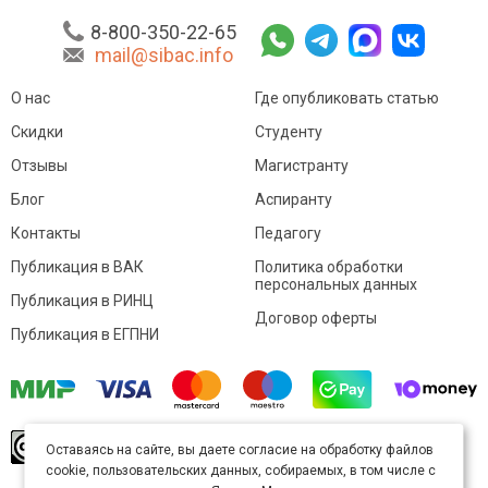
8-800-350-22-65
mail@sibac.info
О нас
Где опубликовать статью
Скидки
Студенту
Отзывы
Магистранту
Блог
Аспиранту
Контакты
Педагогу
Публикация в ВАК
Политика обработки
персональных данных
Публикация в РИНЦ
Договор оферты
Публикация в ЕГПНИ
© Sibac.info 2026. Все права защищены.
Это
Оставаясь на сайте, вы даете согласие на обработку файлов
произведение доступно по
лицензии Creative
cookie, пользовательских данных, собираемых, в том числе с
Commons «Attribution» («Атрибуция») 4.0