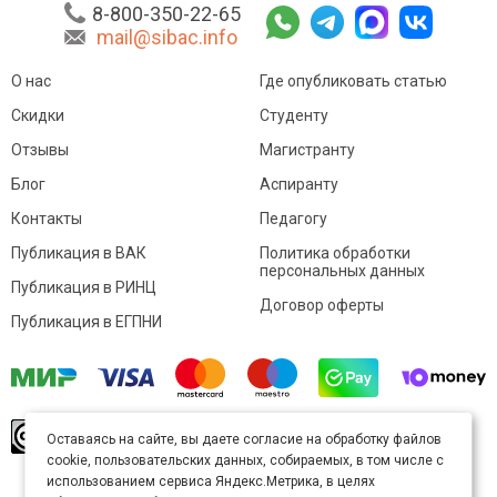
8-800-350-22-65
mail@sibac.info
О нас
Где опубликовать статью
Скидки
Студенту
Отзывы
Магистранту
Блог
Аспиранту
Контакты
Педагогу
Публикация в ВАК
Политика обработки
персональных данных
Публикация в РИНЦ
Договор оферты
Публикация в ЕГПНИ
© Sibac.info 2026. Все права защищены.
Это
Оставаясь на сайте, вы даете согласие на обработку файлов
произведение доступно по
лицензии Creative
cookie, пользовательских данных, собираемых, в том числе с
Commons «Attribution» («Атрибуция») 4.0
Непортированная
.
использованием сервиса Яндекс.Метрика, в целях