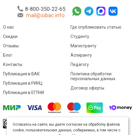
8-800-350-22-65
mail@sibac.info
О нас
Где опубликовать статью
Скидки
Студенту
Отзывы
Магистранту
Блог
Аспиранту
Контакты
Педагогу
Публикация в ВАК
Политика обработки
персональных данных
Публикация в РИНЦ
Договор оферты
Публикация в ЕГПНИ
© Sibac.info 2026. Все права защищены.
Это
Оставаясь на сайте, вы даете согласие на обработку файлов
произведение доступно по
лицензии Creative
cookie, пользовательских данных, собираемых, в том числе с
Commons «Attribution» («Атрибуция») 4.0