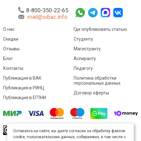
8-800-350-22-65
mail@sibac.info
О нас
Где опубликовать статью
Скидки
Студенту
Отзывы
Магистранту
Блог
Аспиранту
Контакты
Педагогу
Публикация в ВАК
Политика обработки
персональных данных
Публикация в РИНЦ
Договор оферты
Публикация в ЕГПНИ
© Sibac.info 2026. Все права защищены.
Это
Оставаясь на сайте, вы даете согласие на обработку файлов
произведение доступно по
лицензии Creative
cookie, пользовательских данных, собираемых, в том числе с
Commons «Attribution» («Атрибуция») 4.0