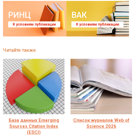
РИНЦ
ВАК
К условиям публикации
К условиям публикации
Читайте также
База данных Emerging
Список журналов Web of
Sources Citation Index
Science 2026
(ESCI)