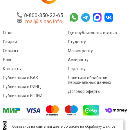
8-800-350-22-65
mail@sibac.info
О нас
Где опубликовать статью
Скидки
Студенту
Отзывы
Магистранту
Блог
Аспиранту
Контакты
Педагогу
Публикация в ВАК
Политика обработки
персональных данных
Публикация в РИНЦ
Договор оферты
Публикация в ЕГПНИ
© Sibac.info 2026. Все права защищены.
Это
Оставаясь на сайте, вы даете согласие на обработку файлов
произведение доступно по
лицензии Creative