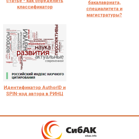
статье - как определить
бакалавриата,
классификатор
специалитета и
магистратуры?
Идентификатор AuthorID и
SPIN-код автора в РИНЦ