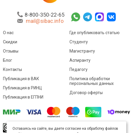
8-800-350-22-65
mail@sibac.info
О нас
Где опубликовать статью
Скидки
Студенту
Отзывы
Магистранту
Блог
Аспиранту
Контакты
Педагогу
Публикация в ВАК
Политика обработки
персональных данных
Публикация в РИНЦ
Договор оферты
Публикация в ЕГПНИ
© Sibac.info 2026. Все права защищены.
Это
Оставаясь на сайте, вы даете согласие на обработку файлов
произведение доступно по
лицензии Creative