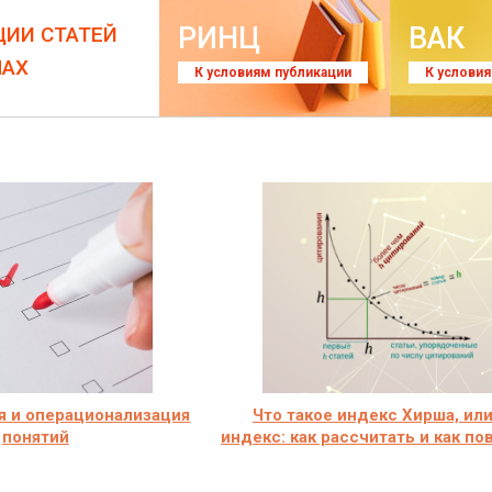
РИНЦ
ВАК
ЦИИ СТАТЕЙ
ЛАХ
К условиям публикации
К услови
я и операционализация
Что такое индекс Хирша, или
понятий
индекс: как рассчитать и как п