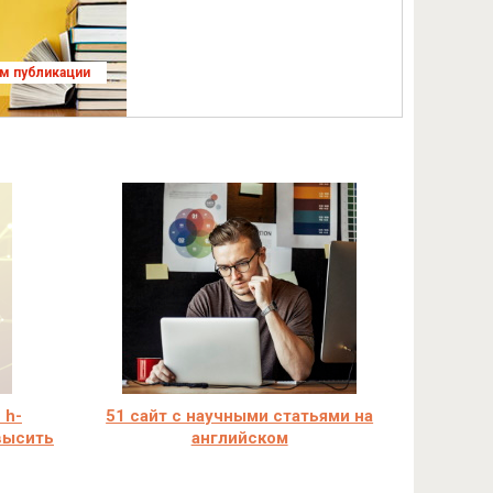
ям публикации
 h-
51 сайт с научными статьями на
овысить
английском