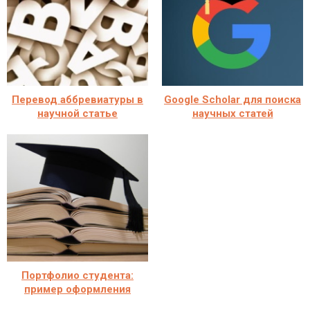
Перевод аббревиатуры в
Google Scholar для поиска
научной статье
научных статей
Портфолио студента:
пример оформления