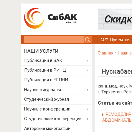
Search this site
Прием заяв
НАШИ УСЛУГИ
Главная
Наши а
Публикации в ВАК
Публикации в РИНЦ
Нускабае
Публикация в ЕГПНИ
канд. мед. наук, 
Научные журналы
г. Туркестан, Ре
Студенческий журнал
Статьи на сайт
Научные конференции
РЕМОДЕЛИРО
Студенческие конференции
АБДОМИНАЛЬ
Авторские монографии