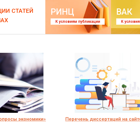
РИНЦ
ВАК
ЦИИ СТАТЕЙ
ЛАХ
К условиям публикации
К услови
опросы экономики»
Перечень диссертаций на сайт