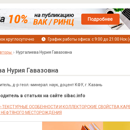
ок круглосуточно
График работы офиса: с 9:00 до 21:00 Нск (
вторы
Нургалиева Нурия Гавазовна
ва Нурия Гавазовна
тель, д-р геол.-минерал. наук, доцент КФУ, г. Казань
дитель в статьях на сайте sibac.info
-ТЕКСТУРНЫЕ ОСОБЕННОСТИ И КОЛЛЕКТОРСКИЕ СВОЙСТВА КА
 НЕФТЯНОГО МЕСТОРОЖДЕНИЯ