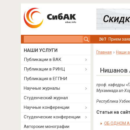
Search this site
Прием заяв
НАШИ УСЛУГИ
Главная
Наши а
Публикации в ВАК
Публикации в РИНЦ
Нишанов 
Публикация в ЕГПНИ
проф. кафедры
«
П
Научные журналы
Мухаммада ал-Хо
Студенческий журнал
Республика Узбек
Научные конференции
Статьи на сайт
Студенческие конференции
ОБ ОДНОМ А
Авторские монографии