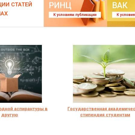
РИНЦ
ВАК
ЦИИ СТАТЕЙ
ЛАХ
К условиям публикации
К услови
одной аспирантуры в
Государственная академиче
другую
стипендия студентам