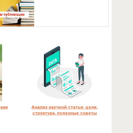
ям публикации
ская
Анализ научной статьи: цели,
структура, полезные советы