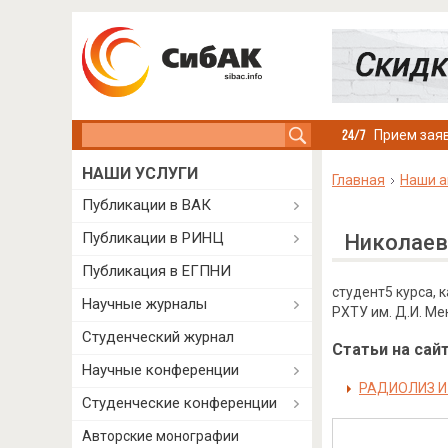
Search this site
Прием заяв
НАШИ УСЛУГИ
Главная
Наши а
Публикации в ВАК
Публикации в РИНЦ
Николаев
Публикация в ЕГПНИ
студент5 курса, 
Научные журналы
РХТУ им. Д.И. Ме
Студенческий журнал
Статьи на сайт
Научные конференции
РАДИОЛИЗ И
Студенческие конференции
Авторские монографии