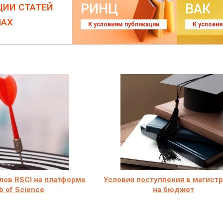
РИНЦ
ВАК
ЦИИ СТАТЕЙ
ЛАХ
К условиям публикации
К услови
лов RSCI на платформе
Условия поступления в магист
 of Science
на бюджет