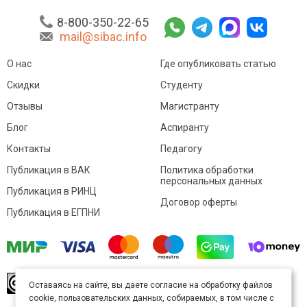
8-800-350-22-65
mail@sibac.info
О нас
Где опубликовать статью
Скидки
Студенту
Отзывы
Магистранту
Блог
Аспиранту
Контакты
Педагогу
Публикация в ВАК
Политика обработки
персональных данных
Публикация в РИНЦ
Договор оферты
Публикация в ЕГПНИ
© Sibac.info 2026. Все права защищены.
Это
Оставаясь на сайте, вы даете согласие на обработку файлов
произведение доступно по
лицензии Creative
cookie, пользовательских данных, собираемых, в том числе с
Commons «Attribution» («Атрибуция») 4.0