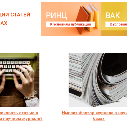
РИНЦ
ВАК
ЦИИ СТАТЕЙ
ЛАХ
К условиям публикации
К услови
ликовать статью в
Импакт-фактор журнала в нау
м научном журнале?
базах