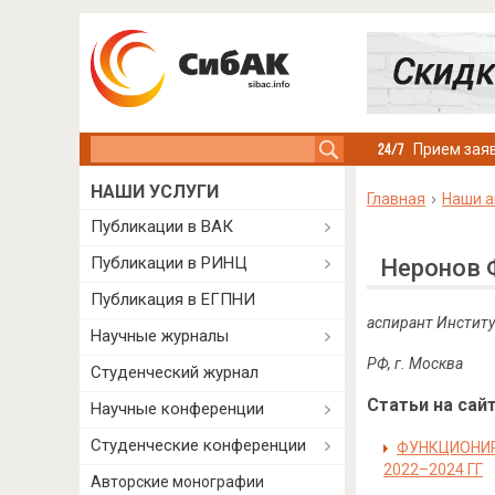
Search this site
Прием заяв
НАШИ УСЛУГИ
Главная
Наши а
Публикации в ВАК
Публикации в РИНЦ
Неронов 
Публикация в ЕГПНИ
аспирант Институ
Научные журналы
РФ, г. Москва
Студенческий журнал
Статьи на сайт
Научные конференции
Студенческие конференции
ФУНКЦИОНИР
2022–2024 ГГ
Авторские монографии