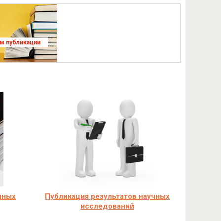
ям публикации
чных
Публикация результатов научных
исследований