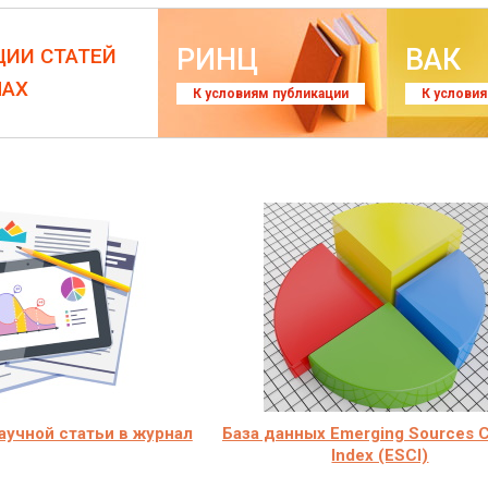
РИНЦ
ВАК
ЦИИ СТАТЕЙ
ЛАХ
К условиям публикации
К услови
учной статьи в журнал
База данных Emerging Sources Ci
Index (ESCI)