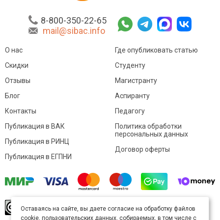
8-800-350-22-65
mail@sibac.info
О нас
Где опубликовать статью
Скидки
Студенту
Отзывы
Магистранту
Блог
Аспиранту
Контакты
Педагогу
Публикация в ВАК
Политика обработки
персональных данных
Публикация в РИНЦ
Договор оферты
Публикация в ЕГПНИ
© Sibac.info 2026. Все права защищены.
Это
Оставаясь на сайте, вы даете согласие на обработку файлов
произведение доступно по
лицензии Creative
cookie, пользовательских данных, собираемых, в том числе с
Commons «Attribution» («Атрибуция») 4.0