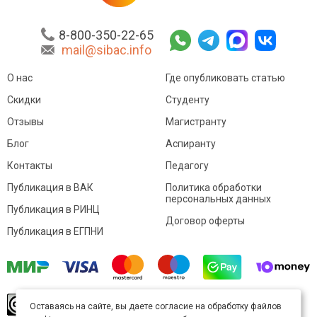
8-800-350-22-65
mail@sibac.info
О нас
Где опубликовать статью
Скидки
Студенту
Отзывы
Магистранту
Блог
Аспиранту
Контакты
Педагогу
Публикация в ВАК
Политика обработки
персональных данных
Публикация в РИНЦ
Договор оферты
Публикация в ЕГПНИ
© Sibac.info 2026. Все права защищены.
Это
Оставаясь на сайте, вы даете согласие на обработку файлов
произведение доступно по
лицензии Creative