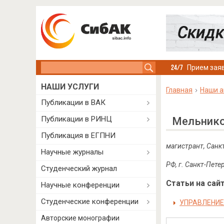
Search this site
Прием заяв
НАШИ УСЛУГИ
Главная
Наши а
Публикации в ВАК
Публикации в РИНЦ
Мельнико
Публикация в ЕГПНИ
магистрант, Санк
Научные журналы
РФ
,
г
.
Санкт
-
Пете
Студенческий журнал
Статьи на сайт
Научные конференции
Студенческие конференции
УПРАВЛЕНИЕ
Авторские монографии