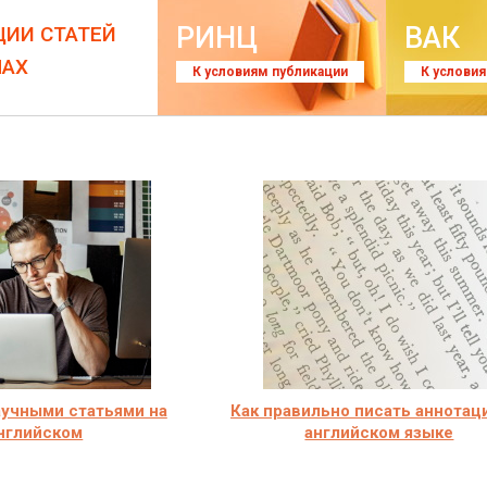
РИНЦ
ВАК
ЦИИ СТАТЕЙ
ЛАХ
К условиям публикации
К услови
аучными статьями на
Как правильно писать аннотац
нглийском
английском языке