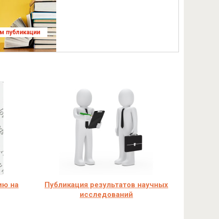
ям публикации
ию на
Публикация результатов научных
исследований